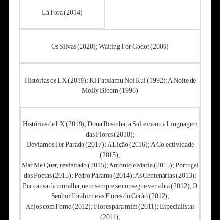
Lá Fora (2014)
Os Silvas (2020); Waiting For Godot (2006)
Histórias de LX (2019); Ki Fatxiamu Noi Kui (1992); A Noite de
Molly Bloom (1996)
Histórias de LX (2019);
Dona Rosinha, a Solteira ou a Linguagem
das Flores (2018);
Devíamos Ter Parado (2017);
A Lição (2016);
A Colectividade
(2015);
Mar Me Quer, revisitado (2015); António e Maria (2015); Portugal
dos Poetas (2015);
Pedro Páramo (2014); As Centenárias (2013);
Por causa da muralha, nem sempre se consegue ver a lua (2012);
O
Senhor Ibrahim e as Flores do Corão (2012);
Anjos com Fome (2012);
Flores para mim (2011); Especialistas
(2011);