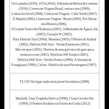
Os Lusíadas (2010); 1974 (2010);
A Rainha da Beleza de Leenane
(2010);
Contos em Viagem Brasil, outras rotas (2009);
Lisboa Invisível (2008);
Contos em Viagem - Cabo Verde (2007);
À Manhã (2006);
Contos em Viagem - Brasil (2006);
Por Detrás
dos Montes (2006);
O Grande Teatro de Oklahoma (2005);
A Montanha de Água Lilás
(2005); Geração W (2005);
Para Além do Tejo (2004);
Mundau (2003);
O Relato de Alabad
(2002);
Delirios Dell'Arte - Versão Pantalone (2001);
Mar me quer (2001);
História de uma gaivota e do gato que a
ensinou a voar (2001);
Histórias 100 Tempo (2001);
Delirios Dell'Arte - Versão Doutor (2000);
A Varanda de
Frangipani (1999);
Calisto. História de uma Personagem (1997);
VLCD! Do lugar onde estou já me fui embora (2008)
Macbeth. Uma Tragédia Ibérica (1998);
Cloun Creolus Dei
(1999);
O Senhor Ibrahim e as Flores do Corão (2012)