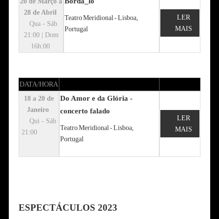
Bordá_lo
20 de Março a
28 de Abril
LER
Teatro Meridional - Lisboa,
Qua - Sáb
MAIS
Portugal
21:00
| Dom
16h:00
DATA/HORA
Do Amor e da Glória -
18 a 20 de
Janeiro
concerto falado
LER
Qui - Sáb
Teatro Meridional - Lisboa,
MAIS
21:00
Portugal
ESPECTÁCULOS 2023