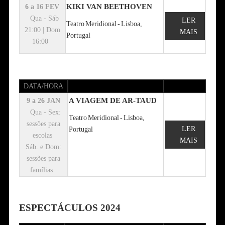
KIKI VAN BEETHOVEN
6 a 16 FEV
Qua - Sáb
LER
Teatro Meridional - Lisboa,
21:00 | Dom
MAIS
Portugal
16:00
DATA/HORA
A VIAGEM DE AR-TAUD
9 a 26 JAN
Qua - Sex:
Teatro Meridional - Lisboa,
sessões para
LER
Portugal
escolas
MAIS
Sáb. e Dom:
sessões para
famílias
ESPECTÁCULOS 2024