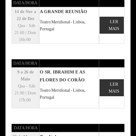
DATA/HORA
A GRANDE REUNIÃO
14 de Nov a
22 de Dez
LER
Teatro Meridional - Lisboa,
Qua - Sáb
MAIS
Portugal
21:00 | Dom
16h:00
DATA/HORA
O SR. IBRAHIM E AS
9 a 26 de
Maio
FLORES DO CORÃO
LER
Qua - Sáb
Teatro Meridional - Lisboa,
MAIS
21:00
| Dom
Portugal
17h:00
DATA/HORA