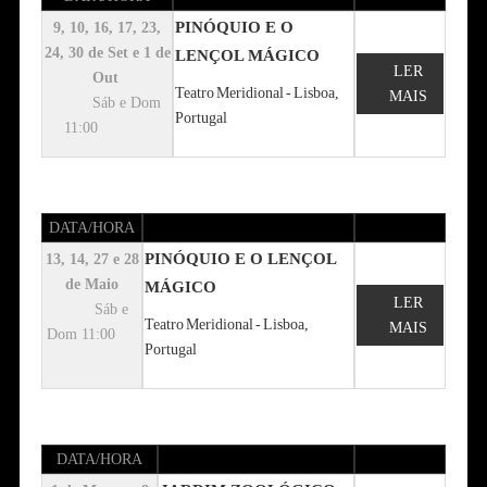
PINÓQUIO E O
9, 10, 16, 17, 23,
24, 30 de Set e 1 de
LENÇOL MÁGICO
LER
Out
Teatro Meridional - Lisboa,
MAIS
Sáb e Dom
Portugal
11:00
DATA/HORA
PINÓQUIO E O LENÇOL
13, 14, 27 e 28
de Maio
MÁGICO
LER
Sáb e
Teatro Meridional - Lisboa,
MAIS
Dom 11:00
Portugal
DATA/HORA