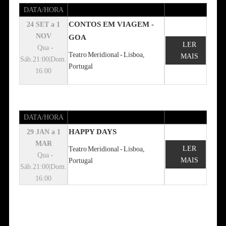
DATA/HORA
CONTOS EM VIAGEM -
24 SET a 1
NOV
GOA
LER
Qua -
Teatro Meridional - Lisboa,
MAIS
Sáb.21:00|Dom.
Portugal
16:00
DATA/HORA
HAPPY DAYS
29 JAN a 1
MAR
LER
Teatro Meridional - Lisboa,
Qua -
MAIS
Portugal
Sáb.21:00|Dom.
16:00