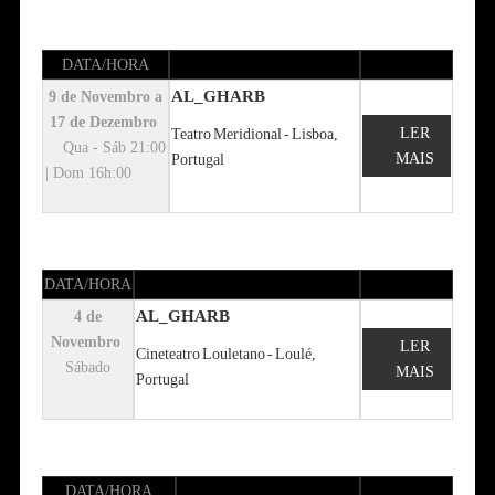
DATA/HORA
AL_GHARB
9 de Novembro a
17 de Dezembro
LER
Teatro Meridional - Lisboa,
Qua - Sáb 21:00
MAIS
Portugal
| Dom 16h:00
DATA/HORA
AL_GHARB
4 de
Novembro
LER
Cineteatro Louletano - Loulé,
Sábado
MAIS
Portugal
DATA/HORA