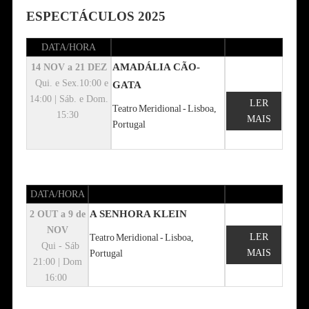
ESPECTÁCULOS 2025
DATA/HORA
AMADÁLIA CÃO-
14 NOV a 21 DEZ
Qui. e Sex.10:00 e
GATA
14:00 | Sáb. e Dom.
LER
Teatro Meridional - Lisboa,
15:30
MAIS
Portugal
DATA/HORA
A SENHORA KLEIN
2 OUT a 9 de
NOV
LER
Teatro Meridional - Lisboa,
Qui - Sáb
MAIS
Portugal
21:00 | Dom
16:00