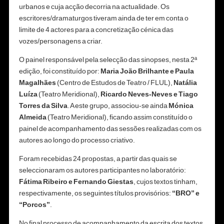
urbanos e cuja acção decorria na actualidade. Os
escritores/dramaturgos tiveram ainda de ter em conta o
limite de 4 actores para a concretização cénica das
vozes/personagens a criar.
O painel responsável pela selecção das sinopses, nesta 2ª
edição, foi constituído por:
Maria João Brilhante e Paula
Magalhães
(Centro de Estudos de Teatro / FLUL),
Natália
Luíza
(Teatro Meridional),
Ricardo Neves-Neves e Tiago
Torres da Silva
. A este grupo, associou-se ainda
Mónica
Almeida
(Teatro Meridional), ficando assim constituído o
painel de acompanhamento das sessões realizadas com os
autores ao longo do processo criativo.
Foram recebidas 24 propostas, a partir das quais se
seleccionaram os autores participantes no laboratório:
Fátima Ribeiro e Fernando Giestas
, cujos textos tinham,
respectivamente, os seguintes títulos provisórios:
“BRO” e
“Porcos”
.
No final processo de acompanhamento da escrita dos textos,