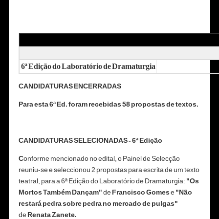
6ª Edição do Laboratório de Dramaturgia
CANDIDATURAS ENCERRADAS
Para esta 6ª Ed. foram recebidas 58 propostas de textos.
CANDIDATURAS SELECIONADAS - 6ª Edição
C
onforme mencionado no edital, o Painel de Selecção
reuniu-se e seleccionou 2 propostas para escrita de um texto
teatral, para a 6ª Edição do Laboratório de Dramaturgia:
"Os
Mortos Também Dançam"
de
Francisco Gomes
e
"Não
restará pedra sobre pedra no mercado de pulgas"
de
Renata Zanete.