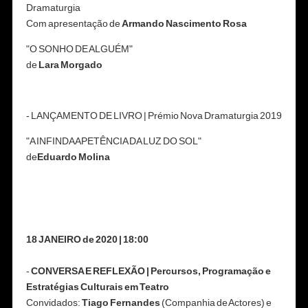
Dramaturgia
Com apresentação de
Armando Nascimento Rosa
"O SONHO DE ALGUÉM"
de
Lara Morgado
- LANÇAMENTO DE LIVRO | Prémio Nova Dramaturgia 2019
"A INFINDA APETÊNCIA DA LUZ DO SOL"
de
Eduardo Molina
18 JANEIRO de 2020 | 18:00
-
CONVERSA E REFLEXÃO | Percursos, Programação e
Estratégias Culturais em Teatro
Convidados:
Tiago Fernandes
(Companhia de Actores) e