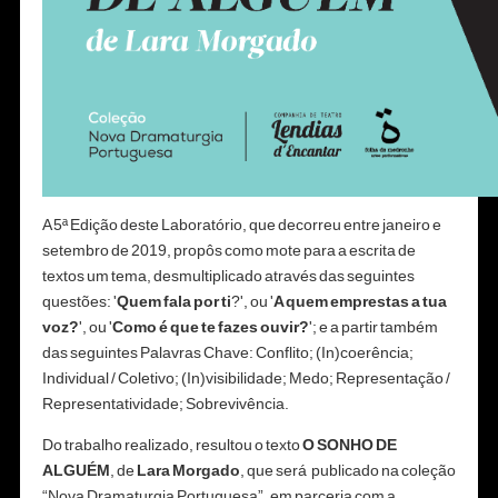
A 5ª Edição deste Laboratório, que decorreu entre janeiro e
setembro de 2019, propôs como mote para a escrita de
textos um tema, desmultiplicado através das seguintes
questões: '
Quem fala por ti
?', ou '
A quem emprestas a tua
voz?
', ou '
Como é que te fazes ouvir?
'; e a partir também
das seguintes Palavras Chave: Conflito; (In)coerência;
Individual / Coletivo; (In)visibilidade; Medo; Representação /
Representatividade; Sobrevivência.
Do trabalho realizado, resultou o texto
O SONHO DE
ALGUÉM
, de
Lara Morgado
, que será publicado na coleção
“Nova Dramaturgia Portuguesa”, em parceria com a