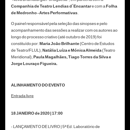
Companhia de Teatro Lendias d´Encantar
e com a
Folha
de Medronho - Artes Performativas
.
O painel responsável pela seleção das sinopses e pelo
acompanhamento das sessões a realizar com os autores ao
longo do processo criativo (até outubro de 2019) foi
constituído por:
Maria João Brilhante
(Centro de Estudos
de Teatro/FLUL),
Natália Luíza e Mónica Almeida
(Teatro
Meridional),
Paula Magalhães, Tiago Torres da Silva e
Jorge Louraço Figueira.
ALINHAMENTO DO EVENTO
Entrada livre
18 JANEIRO de 2020 | 17:00
- LANÇAMENTO DE LIVRO | 5ª Ed. Laboratório de