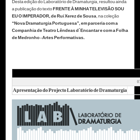
Desta edição do Laboratório de Dramaturgia, resultou ainda
a publicação do texto
FRENTE À MINHA TELEVISÃO SOU
EU O IMPERADOR, de Rui Xerez de Sousa
, na coleção
“Nova Dramaturgia Portuguesa”, em parceria com a
Companhia de Teatro Lêndeas d´Encantar e com a Folha
de Medronho - Artes Performativas.
0
Apresentação do Projecto Laboratório de Dramaturgia