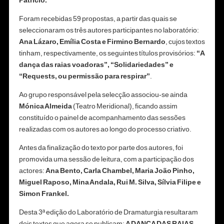
Foram recebidas 59 propostas, a partir das quais se
seleccionaram os três autores participantes no laboratório:
Ana Lázaro, Emília Costa e Firmino Bernardo
, cujos textos
tinham, respectivamente, os seguintes títulos provisórios:
“A
dança das raias voadoras”, “Solidariedades” e
“Requests, ou permissão para respirar”
.
Ao grupo responsável pela selecção associou-se ainda
Mónica Almeida
(Teatro Meridional), ficando assim
constituído o painel de acompanhamento das sessões
realizadas com os autores ao longo do processo criativo.
Antes da finalização do texto por parte dos autores, foi
promovida uma sessão de leitura, com a participação dos
actores:
Ana Bento, Carla Chambel, Maria João Pinho,
Miguel Raposo, Mina Andala, Rui M. Silva, Sílvia Filipe e
Simon Frankel.
Desta 3ª edição do Laboratório de Dramaturgia resultaram
dois textos que agora se publicam:
A DANÇA DAS RAIAS