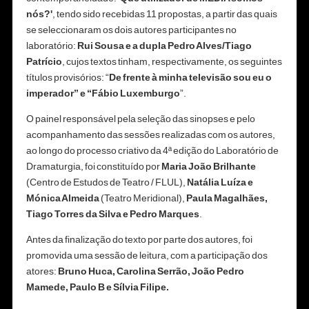
nós?'
, tendo sido recebidas 11 propostas, a partir das quais
se seleccionaram os dois autores participantes no
laboratório:
Rui Sousa e a dupla Pedro Alves/Tiago
Patrício
, cujos textos tinham, respectivamente, os seguintes
títulos provisórios: “
De frente à minha televisão sou eu o
imperador” e “Fábio Luxemburgo
”.
O painel responsável pela seleção das sinopses e pelo
acompanhamento das sessões realizadas com os autores,
ao longo do processo criativo da 4ª edição do Laboratório de
Dramaturgia, foi constituído por
Maria João Brilhante
(Centro de Estudos de Teatro / FLUL),
Natália Luíza e
Mónica Almeida
(Teatro Meridional),
Paula Magalhães,
Tiago Torres da Silva e Pedro Marques
.
Antes da finalização do texto por parte dos autores, foi
promovida uma sessão de leitura, com a participação dos
atores:
Bruno Huca, Carolina Serrão, João Pedro
Mamede, Paulo B e Sílvia Filipe.