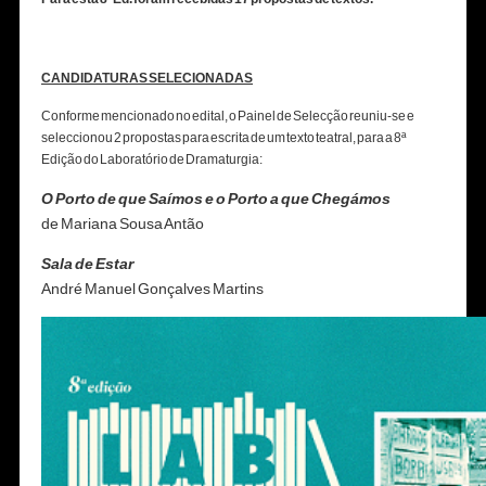
CANDIDATURAS SELECIONADAS
C
onforme mencionado no edital, o Painel de Selecção reuniu-se e
seleccionou 2 propostas para escrita de um texto teatral, para a 8ª
Edição do Laboratório de Dramaturgia:
O Porto de que Saímos e o Porto a que Chegámos
de Mariana Sousa Antão
Sala de Estar
André Manuel Gonçalves Martins