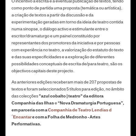
O incentivo à escrita e a eventual publicação de textos, tendo
como ponto de partida uma proposta (temática ou artística),
a criação de textos a partir da discussão e da
experimentação geradas em torno da ideia de teatro contida
numa sinopse, o diálogo activo e estimulante entre o
escritor/dramaturgo e um painel constituído por
representantes dos promotores da iniciativa e por pessoas
com experiência no teatro, a valorização do estatuto do texto
e das suas especificidades e a exploração de diferentes
possibilidades conceptuais de escrita de/para teatro, são os
objectivos capitais deste projecto.
As anteriores edições receberam mais de 207 propostas de
textos e foram seleccionados 5 títulos para edição, no âmbito
das colecções
"azul cobalto | teatro" da editora
Companhia das Ilhas
e
“Nova Dramaturgia Portuguesa”,
em parceria com a
Companhia de Teatro Lendias d
´Encantar
e com a Folha de Medronho - Artes
Performativas.