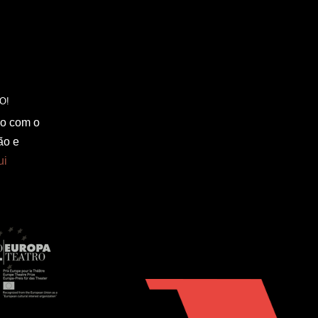
do com o
ão e
ui