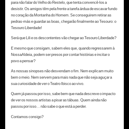
para não falar do Velho do Restelo, que tenta convencê-los a
desistir. Os amigos têm pela frente a tarefa árdua de escavar fundo
no coração da Montanha do Homem. Se conseguirem retirar as
pedras-más e guardar as boas, chegarão finalmente ao Tesouro: o
Tesouro Liberdade!
Será que Lili e os descontentes vão chegar ao Tesouro Liberdade?
E mesmo que consigam, sabem eles que, quando regressarem à
NossaAldeia, podem ser presos por contar histórias e incitar o
povo a pensar?
As nossas sinopses não desvendam o fim. Nem explicam muito
bem o meio. Nem servem para mais nada que não seja aguçar a
sua curiosidade de ver o Teatro Ibisco ao vivo.
Quem já passou por isso, sabe bem que nada descreve o impacto
de ver os nossos artistas a pisar as tábuas. Quem ainda não
passou por isso… não sabe o que está a perder.
Contamos consigo?