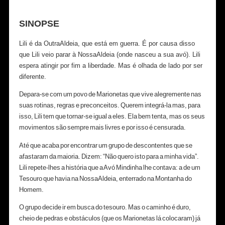
SINOPSE
Lili é da OutraAldeia, que está em guerra. É por causa disso
que Lili veio parar à NossaAldeia (onde nasceu a sua avó). Lili
espera atingir por fim a liberdade. Mas é olhada de lado por ser
diferente.
Depara-se com um povo de Marionetas que vive alegremente nas
suas rotinas, regras e preconceitos. Querem integrá-la mas, para
isso, Lili tem que tornar-se igual a eles. Ela bem tenta, mas os seus
movimentos são sempre mais livres e por isso é censurada.
Até que acaba por encontrar um grupo de descontentes que se
afastaram da maioria. Dizem: “Não quero isto para a minha vida”.
Lili repete-lhes a história que a Avó Mindinha lhe contava: a de um
Tesouro que havia na NossaAldeia, enterrado na Montanha do
Homem.
O grupo decide ir em busca do tesouro. Mas o caminho é duro,
cheio de pedras e obstáculos (que os Marionetas lá colocaram) já