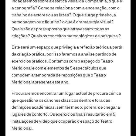
Indagaremos sobre a estética visual da Companhia, o que é
a cenografia? Como se relaciona com a encenação, com o
trabalho de actores ou as luzes? O que surge primeiro, a
personagem ou o figurino? o que é dramaturgia visual?
Quais são os pressupostos que atravessam todas as
criações? Quais os conceitos metodológicos de pesquisa ?
Este será um espaço que privilegia a reflexão teórica a partir
da criação prática, por isso faremos a analise partindo de
exercícios práticos. Contamos com o espaço do Teatro
Meridional e com elementos de 5 espectáculos que
compõem a temporada de reposições que o Teatro
Meridional apresenta este ano.
Procuraremos encontrar um lugar actual de procura cénica
que questiona os cânones clássicos dentro e fora das
definições académicas, sem ter medo, porém, de chegar a
lugares de conforto. Os exercícios finais resultarão em 5
instalações de vídeo que ocuparão o espaço do Teatro
Meridional.